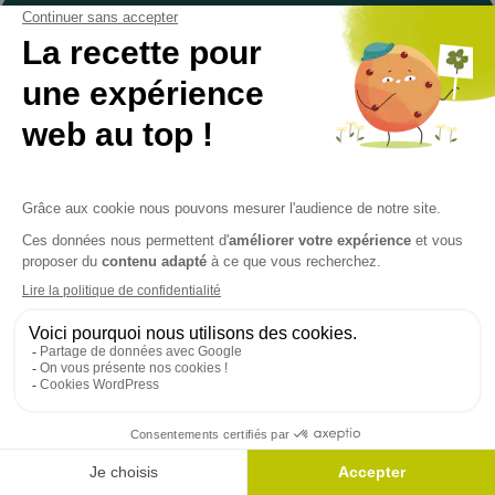
Celt’Aventures, parc à sensations
100% bretonnes !
Au coeur d’une forêt classée, nous vous
proposons des activités pour toute la famille et
pour tous les âges. Venez bouger, vous amuser,
découvrir de nouvelles sensations dans cadre
naturel unique !
Nous appeler
Nous écrire
Des activités pour tous
FR
Réservez votre billet
Parc Aventures