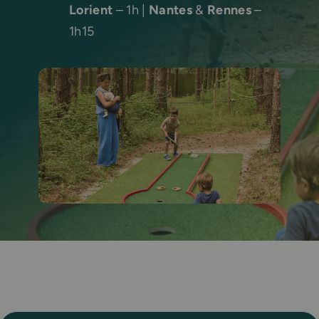
Lorient
– 1h |
Nantes
&
Rennes
–
1h15