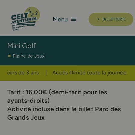
Skip
to
Menu
BILLETTERIE
content
PARC AVENTURES
Mini Golf
PARC DES GRANDS JEUX
Plaine de Jeux
OFFRES GROUPES
 Accès illimité toute la journée |
Un seul billet pou
INFOS PRATIQUES
Tarif : 16,00€ (demi-tarif pour les
ayants-droits)
FAQ
Activité incluse dans le billet Parc des
Grands Jeux