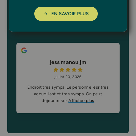
sur
1,179
avis
EN SAVOIR PLUS
Écrire un avis
jess manou jm
juillet 20, 2026
Endroit tres sympa. Le personnel esr tres
accueillant et tres sympa. On peut
dejeuner sur
Afficher plus