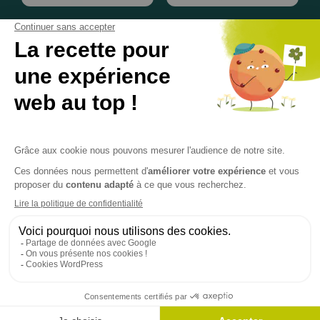
© 2020 - 2025• Une réalisation
Keynos
• Tous droits réservés •
Mentions légales
•
Conditions Générales de Vente FR
/
EN
•
Gestion des données personnelles
•
Gestion de cookies
Celt’Aventures, société par actions simplifiée (SAS), dirigée par
Jérôme CHAPEAU et Stéphanie CHAPEAU, est spécialisée dans
la production et la vente d’aventures et d’activités liées au
tourisme et au bien-être.
Le siège social est situé à : Route du Menez Penvins, 56370
Sarzeau, France.
Immatriculée au Registre du Commerce et des Sociétés (RCS)
de Vannes sous le numéro 483 710 257 le 06/08/2005.
Numéro SIRET : 483 710 257 00021.
FR