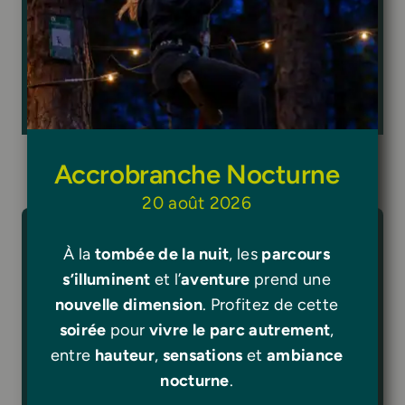
données personnelles
.
Accrobranche Nocturne
20 août 2026
Des Celt’Aventuriers
À la
tombée de la nuit
, les
parcours
conquis par le parc !
s’illuminent
et l’
aventure
prend une
nouvelle dimension
. Profitez de cette
soirée
pour
vivre le parc autrement
,
entre
hauteur
,
sensations
et
ambiance
Avis
nocturne
.
4.6