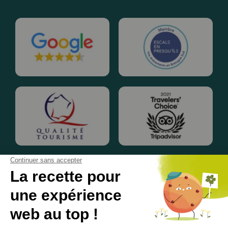
© 2020 - 2025• Une réalisation
Keynos
• Tous droits réservés •
Mentions légales
•
Conditions Générales de Vente FR
/
EN
•
Gestion des données personnelles
•
Gestion de cookies