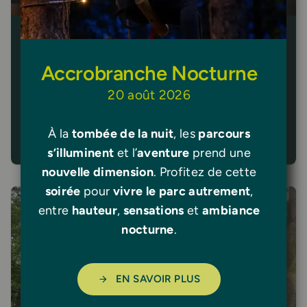
Jeux d’exploration
Trois activités ludiques au choix
Accrobranche Nocturne
À partir de 3 ans
20 août 2026
EN SAVOIR PLUS
À la
tombée de la nuit
, les
parcours
s’illuminent
et l’
aventure
prend une
nouvelle dimension
. Profitez de cette
soirée
pour
vivre le parc autrement
,
entre
hauteur
,
sensations
et
ambiance
nocturne
.
EN SAVOIR PLUS