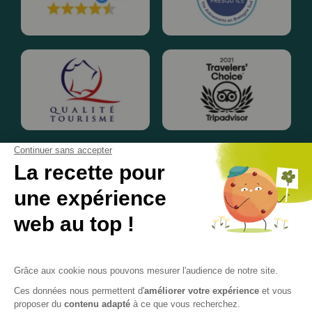
© 2020 - 2024• Une réalisation
Keynos
• Tous droits réservés •
Mentions légales
•
Conditions Générales de Vente FR
/
EN
•
Gestion des données personnelles
•
Gestion de cookies
Celt’Aventures, société par actions simplifiée (SAS), dirigée par