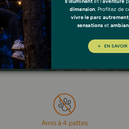
s’illuminent
et l’
aventure
p
sur place.
dimension
. Profitez de 
able sur place ?
à seulement 10 min de Sarzeau
vivre le parc autrement
sensations
et
ambian
Lorient
– 1h |
Nantes
&
Rennes
– 1h15
EN SAVOIR
Amis à 4 pattes