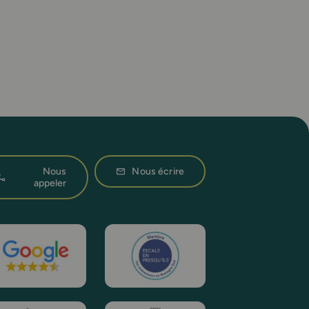
Nous
Nous écrire
appeler