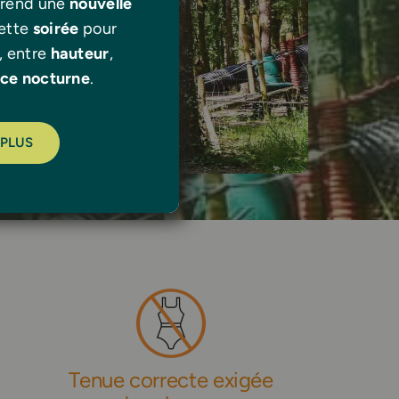
rend une
nouvelle
cette
soirée
pour
, entre
hauteur
,
ce nocturne
.
 PLUS
Tenue correcte exigée