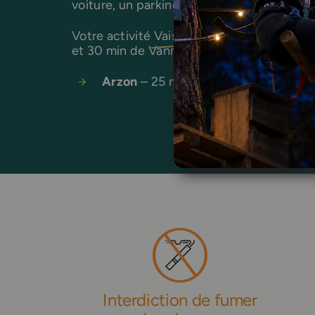
voiture, un parking gratuit est disponible 
Votre activité
Vais-je trouver de l’eau pot
et 30 min de Vannes.
Arzon
– 25 min |
Damgan
– 30 min |
Interdiction de fumer