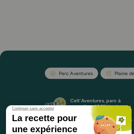
Parc Aventures
Plaine d
Celt’Aventures, parc à
sensations 100% bretonnes
!
Au coeur d’une forêt classée, nous vous
proposons des activités pour toute la