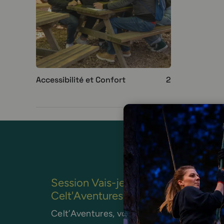
Accessibilité et Confort
2
Session Vais-je trouver de l’eau pot
Celt'Aventures !
Celt’Aventures, votre parc de loisirs en p