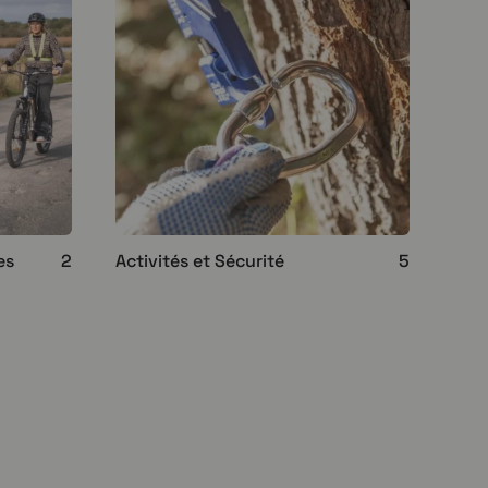
es
2
Activités et Sécurité
5