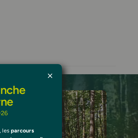
anche
rne
026
, les
parcours