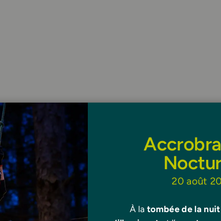
Accrobr
Noctu
able sur place ? : accédez facilement à
20 août 2
À la
tombée de la nuit
lein air au cœur du Morbihan est accessible en